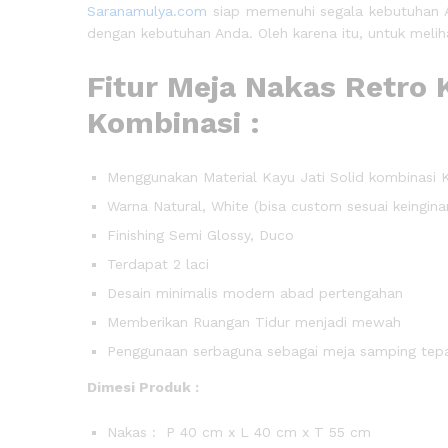
Saranamulya.com
siap memenuhi segala kebutuhan A
dengan kebutuhan Anda. Oleh karena itu, untuk melih
Fitur Meja Nakas Retro 
Kombinasi :
Menggunakan Material Kayu Jati Solid kombinasi 
Warna Natural, White (bisa custom sesuai keingin
Finishing Semi Glossy, Duco
Terdapat 2 laci
Desain minimalis modern abad pertengahan
Memberikan Ruangan Tidur menjadi mewah
Penggunaan serbaguna sebagai meja samping tepa
Dimesi Produk :
Nakas : P 40 cm x L 40 cm x T 55 cm