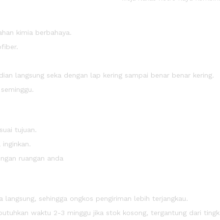
ahan kimia berbahaya.
fiber.
an langsung seka dengan lap kering sampai benar benar kering.
m seminggu.
uai tujuan.
inginkan.
engan ruangan anda
 langsung, sehingga ongkos pengiriman lebih terjangkau.
uhkan waktu 2-3 minggu jika stok kosong, tergantung dari tingk