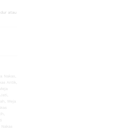
dur atau
ja Nakas
,
as Antik
,
Meja
Jati
,
rah
,
Meja
akas
ih
,
ti
,
Nakas