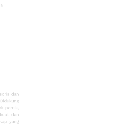
ya
soris dan
 Didukung
k-pernik,
 kuat dan
gkap yang