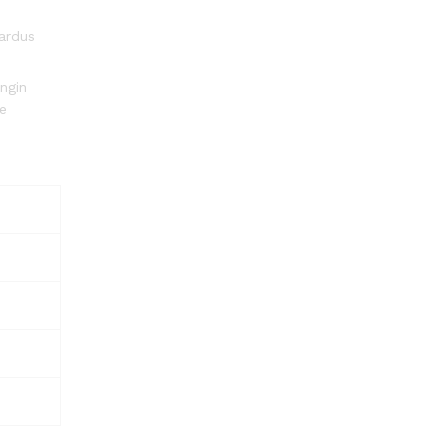
ardus
ingin
ke