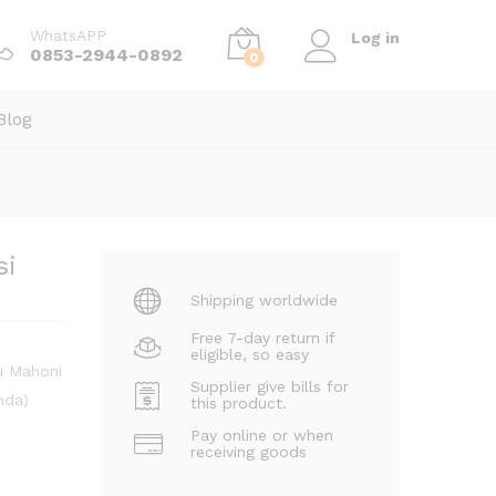
Order Via WhatsApp
WhatsAPP
Log in
0853-2944-0892
0
Blog
si
Shipping worldwide
Free 7-day return if
eligible, so easy
u Mahoni
Supplier give bills for
nda)
this product.
Pay online or when
receiving goods