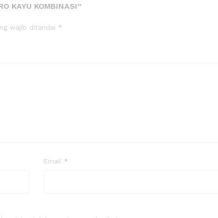
RO KAYU KOMBINASI”
ng wajib ditandai
*
Email
*