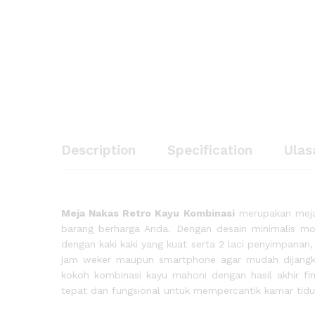
Meja Nakas Retro Kayu Kombi
Description
Specification
Ulasan (
Description
Specification
Ulas
Meja Nakas Retro Kayu Kombinasi
merupakan meja 
barang berharga Anda. Dengan desain minimalis mo
dengan kaki kaki yang kuat serta 2 laci penyimpanan
jam weker maupun smartphone agar mudah dijangkau 
kokoh kombinasi kayu mahoni dengan hasil akhir fin
tepat dan fungsional untuk mempercantik kamar tidu