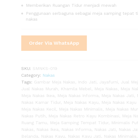
Memberikan Ruangan Tidur menjadi mewah
Penggunaan serbaguna sebagai meja samping tepat ti
nakas
Order Via WhatsApp
SKU:
SMNKS-019
Category:
Nakas
Tags:
Gambar Meja Nakas
,
Indo Jati
,
Jayafurni
,
Jual Me
Jual Nakas Murah
,
Khamila Mebel
,
Meja Nakas
,
Meja Nak
Meja Nakas Ikea
,
Meja Nakas Informa
,
Meja Nakas Jati
,
Nakas Kamar Tidur
,
Meja Nakas Kayu
,
Meja Nakas Kayu 
Meja Nakas Kecil
,
Meja Nakas Minimalis
,
Meja Nakas Mu
Nakas Putih
,
Meja Nakas Retro Kayu Kombinasi
,
Meja N
Ruang Tamu
,
Meja Samping Tempat Tidur
,
Minimalis Put
Nakas
,
Nakas Ikea
,
Nakas Informa
,
Nakas Jati
,
Nakas Ja
Belanda
,
Nakas Kayu
,
Nakas Kayu Jati
,
Nakas Minimalis