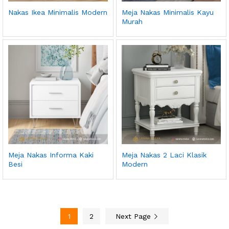
Nakas Ikea Minimalis Modern
Meja Nakas Minimalis Kayu
Murah
Meja Nakas Informa Kaki
Meja Nakas 2 Laci Klasik
Besi
Modern
1
2
Next Page