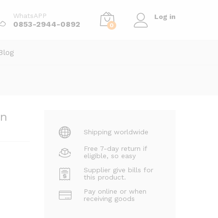
Order Via WhatsApp
WhatsAPP
Log in
0853-2944-0892
0
Blog
rn
Shipping worldwide
Free 7-day return if
eligible, so easy
Supplier give bills for
this product.
Pay online or when
receiving goods