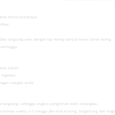
ahan kimia berbahaya.
fiber.
an langsung seka dengan lap kering sampai benar benar kering.
m seminggu.
uai tujuan.
inginkan.
engan ruangan anda
 langsung, sehingga ongkos pengiriman lebih terjangkau.
uhkan waktu 2-3 minggu jika stok kosong, tergantung dari tingk