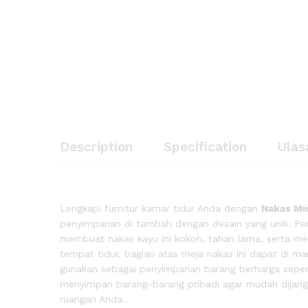
Nakas Minimalis Jati Oval Mo
Description
Specification
Ulasan (
Description
Specification
Ulas
Lengkapi furnitur kamar tidur Anda dengan
Nakas Min
penyimpanan di tambah dengan desain yang unik. Pemi
membuat nakas kayu ini kokoh, tahan lama, serta me
tempat tidur, bagian atas meja nakas ini dapat di m
gunakan sebagai penyimpanan barang berharga sepert
menyimpan barang-barang pribadi agar mudah dijangka
ruangan Anda.