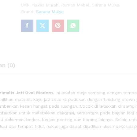
Unik
,
Nakas Murah
,
Rumah Mebel
,
Sarana Mulya
Brand:
Sarana Mulya
dern
0)
an (0)
imalis Jati Oval Modern.
ini adalah meja samping dengan tempa
lihan material kayu jati solid di padukan dengan finishing brown
mberikan kesan hangat pada ruangan. Cocok di letakkan di sampi
anfaatkan untuk meletakkan dekorasi, sementara pada bagian laci 
i dokumen, berkas-berkas penting dan barang lainnya. Selain unt
u dari tempat tidur, nakas juga dapat dijadikan aksen dekorasi 