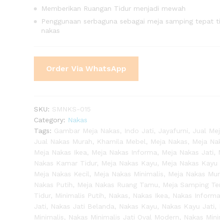
Memberikan Ruangan Tidur menjadi mewah
Penggunaan serbaguna sebagai meja samping tepat ti
nakas
Order Via WhatsApp
SKU:
SMNKS-015
Category:
Nakas
Tags:
Gambar Meja Nakas
,
Indo Jati
,
Jayafurni
,
Jual Me
Jual Nakas Murah
,
Khamila Mebel
,
Meja Nakas
,
Meja Nak
Meja Nakas Ikea
,
Meja Nakas Informa
,
Meja Nakas Jati
,
Nakas Kamar Tidur
,
Meja Nakas Kayu
,
Meja Nakas Kayu 
Meja Nakas Kecil
,
Meja Nakas Minimalis
,
Meja Nakas Mu
Nakas Putih
,
Meja Nakas Ruang Tamu
,
Meja Samping T
Tidur
,
Minimalis Putih
,
Nakas
,
Nakas Ikea
,
Nakas Inform
Jati
,
Nakas Jati Belanda
,
Nakas Kayu
,
Nakas Kayu Jati
,
Minimalis
,
Nakas Minimalis Jati Oval Modern
,
Nakas Mini