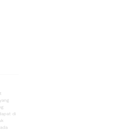
t
 yang
ng
dapat di
uk
pada