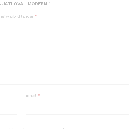
S JATI OVAL MODERN”
ng wajib ditandai
*
Email
*