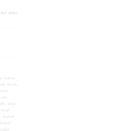
dur atau
ja Nakas
,
as Antik
,
Meja
Jati
,
rah
,
Meja
empat
a
,
Nakas
Nakas
malis