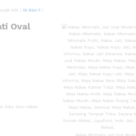
anyak Klik (
Di Sini !!
)
ti Oval
t tidur atau nakas
Nakas Minimalis Jati Oval Mode