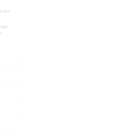
ardus
ingin
ke