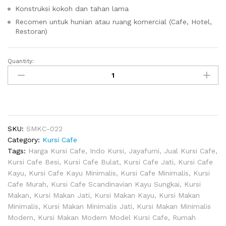
Konstruksi kokoh dan tahan lama
Recomen untuk hunian atau ruang komercial (Cafe, Hotel,
Restoran)
Quantity:
Kursi
Cafe
Scandinavian
Kayu
Sungkai
quantity
SKU:
SMKC-022
Category:
Kursi Cafe
Tags:
Harga Kursi Cafe
,
Indo Kursi
,
Jayafurni
,
Jual Kursi Cafe
,
Kursi Cafe Besi
,
Kursi Cafe Bulat
,
Kursi Cafe Jati
,
Kursi Cafe
Kayu
,
Kursi Cafe Kayu Minimalis
,
Kursi Cafe Minimalis
,
Kursi
Cafe Murah
,
Kursi Cafe Scandinavian Kayu Sungkai
,
Kursi
Makan
,
Kursi Makan Jati
,
Kursi Makan Kayu
,
Kursi Makan
Minimalis
,
Kursi Makan Minimalis Jati
,
Kursi Makan Minimalis
Modern
,
Kursi Makan Modern Model Kursi Cafe
,
Rumah