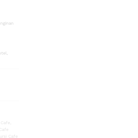
inginan
tel,
 Cafe
,
 Cafe
ursi Cafe