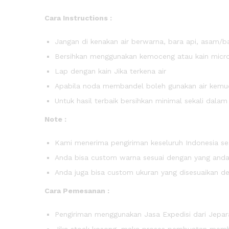
Cara Instructions :
Jangan di kenakan air berwarna, bara api, asam/b
Bersihkan menggunakan kemoceng atau kain micro
Lap dengan kain Jika terkena air
Apabila noda membandel boleh gunakan air kemudi
Untuk hasil terbaik bersihkan minimal sekali dala
Note :
Kami menerima pengiriman keseluruh Indonesia ses
Anda bisa custom warna sesuai dengan yang anda 
Anda juga bisa custom ukuran yang disesuaikan d
Cara Pemesanan :
Pengiriman menggunakan Jasa Expedisi dari Jepara
Jika stock kosong, maka proses pembuatan membu