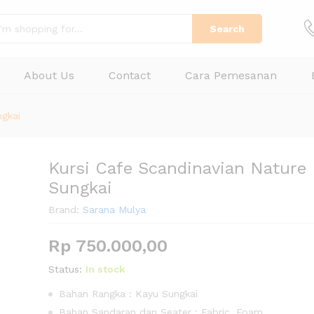
Rp
7
Search
About Us
Contact
Cara Pemesanan
ngkai
Kursi Cafe Scandinavian Nature
Sungkai
Brand:
Sarana Mulya
Rp
750.000,00
Status:
In stock
Bahan Rangka : Kayu Sungkai
Bahan Sandaran dan Seater : Fabric, Foam