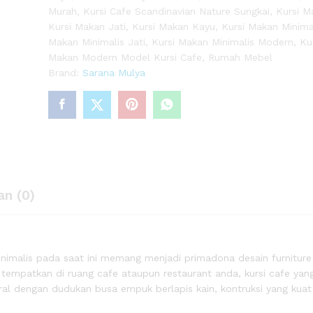
Murah
,
Kursi Cafe Scandinavian Nature Sungkai
,
Kursi M
Kursi Makan Jati
,
Kursi Makan Kayu
,
Kursi Makan Minima
Makan Minimalis Jati
,
Kursi Makan Minimalis Modern
,
Ku
Makan Modern Model Kursi Cafe
,
Rumah Mebel
Brand:
Sarana Mulya
an (0)
imalis pada saat ini memang menjadi primadona desain furnitur
tempatkan di ruang cafe ataupun restaurant anda, kursi cafe yan
ural dengan dudukan busa empuk berlapis kain, kontruksi yang kua