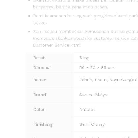
banyaknya barang yang anda pesan.
Demi keamanan barang saat pengiriman kami packi
tujuan.
Kami selalu memberikan kemudahan dan kenyam
memesan, silahkan pesan ke customer service kami
Customer Service kami.
Berat
5 kg
Dimensi
50 × 50 × 85 cm
Bahan
Fabric, Foam, Kayu Sungkai
Brand
Sarana Mulya
Color
Natural
Finishing
Semi Glossy