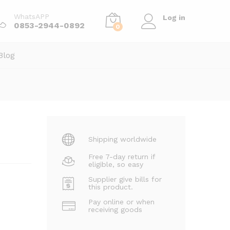
50.000,00
Tambah ke keranjang
WhatsAPP
Log in
0853-2944-0892
0
Blog
Shipping worldwide
Free 7-day return if
eligible, so easy
Supplier give bills for
this product.
Pay online or when
receiving goods