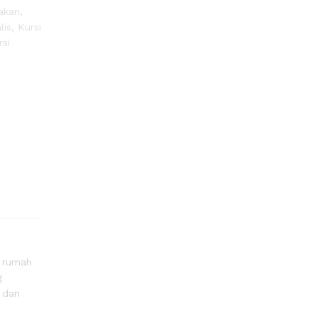
akan
,
lis
,
Kursi
rsi
e rumah
g
t dan