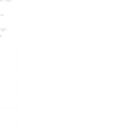
ai
ngin
ke