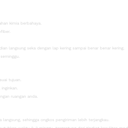
ahan kimia berbahaya.
fiber.
an langsung seka dengan lap kering sampai benar benar kering.
m seminggu.
uai tujuan.
inginkan.
engan ruangan anda.
 langsung, sehingga ongkos pengiriman lebih terjangkau.
tuhkan waktu 2-3 minggu, tergantung dari tingkat kesulitan mod