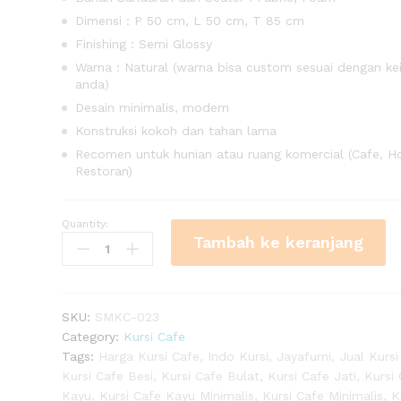
Dimensi : P 50 cm, L 50 cm, T 85 cm
Finishing : Semi Glossy
Warna : Natural (warna bisa custom sesuai dengan ke
anda)
Desain minimalis, modern
Konstruksi kokoh dan tahan lama
Recomen untuk hunian atau ruang komercial (Cafe, Ho
Restoran)
re Sungkai
Quantity:
Kursi
0)
Tambah ke keranjang
Cafe
Scandinavian
Nature
Sungkai
SKU:
SMKC-023
quantity
Category:
Kursi Cafe
Tags:
Harga Kursi Cafe
,
Indo Kursi
,
Jayafurni
,
Jual Kursi
Kursi Cafe Besi
,
Kursi Cafe Bulat
,
Kursi Cafe Jati
,
Kursi
Kayu
,
Kursi Cafe Kayu Minimalis
,
Kursi Cafe Minimalis
,
K