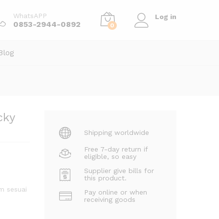
Order Via WhatsApp
WhatsAPP
Log in
0853-2944-0892
0
Blog
cky
Shipping worldwide
Free 7-day return if
eligible, so easy
Supplier give bills for
this product.
m sesuai
Pay online or when
receiving goods