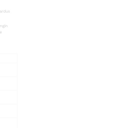
ardus
ingin
ke