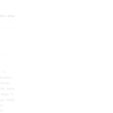
dur, atau
t Tv
 Modern
,
 Murah
,
tik
,
Meja
,
Meja Tv
ayu
,
Meja
Tv
Tv