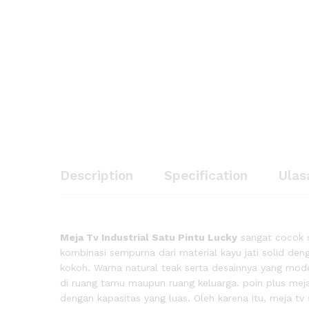
Meja Tv Industrial Satu Pintu
Description
Specification
Ulasan (
Description
Specification
Ulas
Meja Tv Industrial Satu Pintu Lucky
sangat cocok 
kombinasi sempurna dari material kayu jati solid deng
kokoh. Warna natural teak serta desainnya yang mod
di ruang tamu maupun ruang keluarga. poin plus meja
dengan kapasitas yang luas. Oleh karena itu, meja 