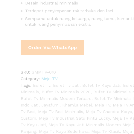
Desain industrial minimalis
Terdapat penyimpanan rak terbuka dan laci
Sempurna untuk ruang keluarga, ruang tamu, kamar ti
untuk ruang penyimpanan ekstra
Order Via WhatsApp
SKU:
SMMTV-010
Category:
Meja TV
Tags:
Bufet Tv
,
Bufet Tv Jati
,
Bufet Tv Kayu Jati
,
Bufe
Minimalis
,
Bufet Tv Minimalis 2020
,
Bufet Tv Minimalis
Bufet Tv Minimalis Modern Terbaru
,
Bufet Tv Minimalis
Indo Jati
,
Jayafurni
,
Khamila Mebel
,
Meja Tv
,
Meja Tv An
Tv Besi
,
Meja Tv Besi Minimalis
,
Meja Tv Chandra Karya
Custom
,
Meja Tv Industrial Satu Pintu Lucky
,
Meja Tv K
Tv Kayu Jati
,
Meja Tv Kayu Jati Minimalis Modern Meja 
Panjang
,
Meja Tv Kayu Sederhana
,
Meja Tv Klasik
,
Meja 