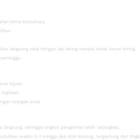
ahan kimia berbahaya.
fiber.
an langsung seka dengan lap kering sampai benar benar kering.
m seminggu.
uai tujuan.
inginkan.
engan ruangan anda
 langsung, sehingga ongkos pengiriman lebih terjangkau.
uhkan waktu 2-3 minggu jika stok kosong, tergantung dari tingk