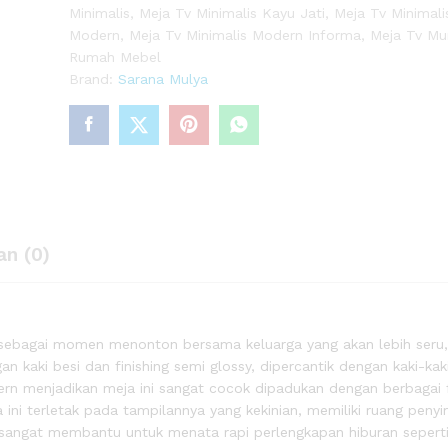
Minimalis
,
Meja Tv Minimalis Kayu Jati
,
Meja Tv Minimali
Modern
,
Meja Tv Minimalis Modern Informa
,
Meja Tv Mu
 Lucky
Rumah Mebel
0)
Brand:
Sarana Mulya
an (0)
sebagai momen menonton bersama keluarga yang akan lebih seru,
an kaki besi dan finishing semi glossy, dipercantik dengan kaki-kak
ern menjadikan meja ini sangat cocok dipadukan dengan berbagai f
 ini terletak pada tampilannya yang kekinian, memiliki ruang pen
tv sangat membantu untuk menata rapi perlengkapan hiburan seper