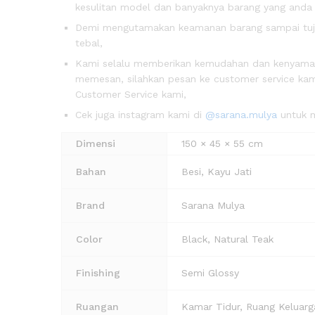
kesulitan model dan banyaknya barang yang anda
Demi mengutamakan keamanan barang sampai tujua
tebal,
Kami selalu memberikan kemudahan dan kenyam
memesan, silahkan pesan ke customer service kami
Customer Service kami,
Cek juga instagram kami di
@sarana.mulya
untuk m
Dimensi
150 × 45 × 55 cm
Bahan
Besi, Kayu Jati
Brand
Sarana Mulya
Color
Black, Natural Teak
Finishing
Semi Glossy
Ruangan
Kamar Tidur, Ruang Keluar