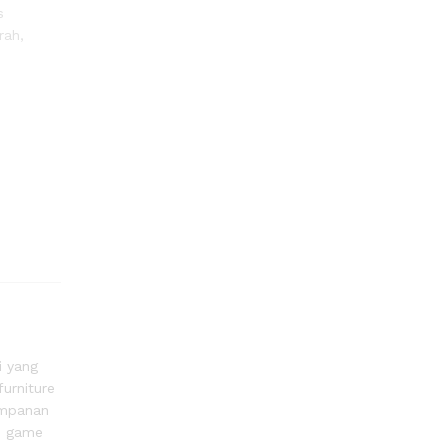
s
rah
,
i yang
urniture
yimpanan
ti game