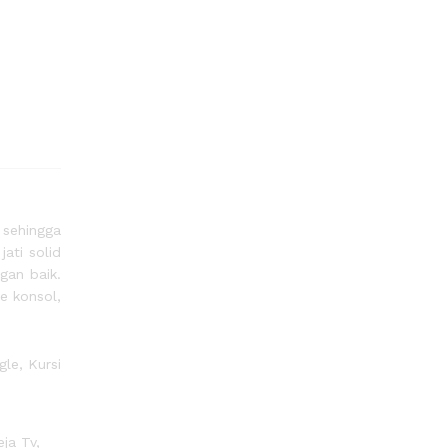
 sehingga
ati solid
gan baik.
e konsol,
gle, Kursi