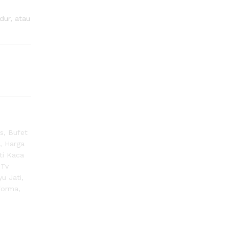
dur, atau
is
,
Bufet
s
,
Harga
ti Kaca
 Tv
yu Jati
,
forma
,