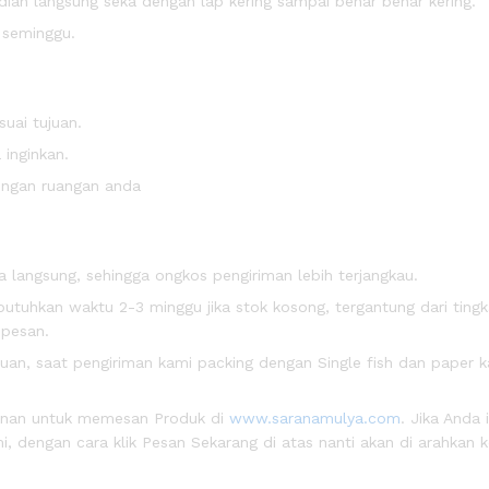
an langsung seka dengan lap kering sampai benar benar kering.
m seminggu.
uai tujuan.
inginkan.
engan ruangan anda
 langsung, sehingga ongkos pengiriman lebih terjangkau.
uhkan waktu 2-3 minggu jika stok kosong, tergantung dari tingk
 pesan.
n, saat pengiriman kami packing dengan Single fish dan paper k
anan untuk memesan Produk di
www.saranamulya.com
. Jika Anda 
, dengan cara klik Pesan Sekarang di atas nanti akan di arahkan 