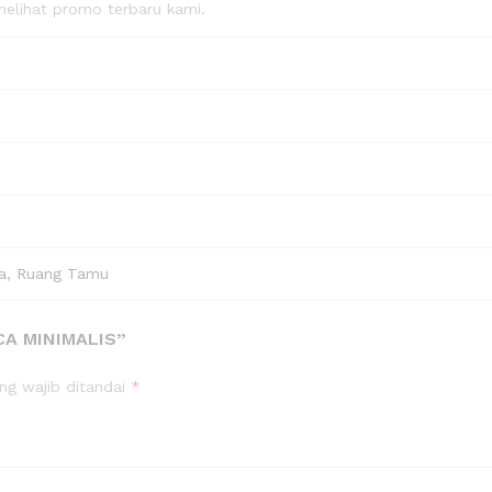
elihat promo terbaru kami.
ga, Ruang Tamu
CA MINIMALIS”
ng wajib ditandai
*