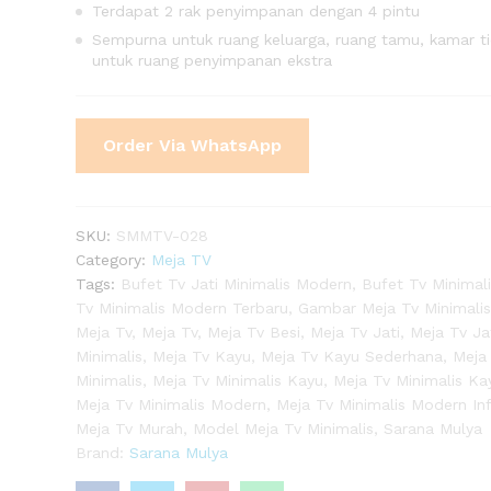
Terdapat 2 rak penyimpanan dengan 4 pintu
Sempurna untuk ruang keluarga, ruang tamu, kamar ti
untuk ruang penyimpanan ekstra
Order Via WhatsApp
SKU:
SMMTV-028
0)
Category:
Meja TV
Tags:
Bufet Tv Jati Minimalis Modern
,
Bufet Tv Minimal
Tv Minimalis Modern Terbaru
,
Gambar Meja Tv Minimali
Meja Tv
,
Meja Tv
,
Meja Tv Besi
,
Meja Tv Jati
,
Meja Tv Ja
Minimalis
,
Meja Tv Kayu
,
Meja Tv Kayu Sederhana
,
Meja
Minimalis
,
Meja Tv Minimalis Kayu
,
Meja Tv Minimalis Ka
Meja Tv Minimalis Modern
,
Meja Tv Minimalis Modern In
Meja Tv Murah
,
Model Meja Tv Minimalis
,
Sarana Mulya
Brand:
Sarana Mulya