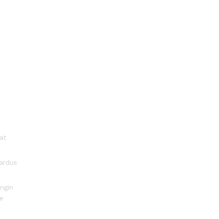
at
ardus
ingin
ke