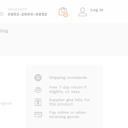
Order Via WhatsApp
WhatsAPP
Log in
0853-2944-0892
0
Blog
Shipping worldwide
Free 7-day return if
eligible, so easy
Supplier give bills for
inginan
this product.
Pay online or when
receiving goods