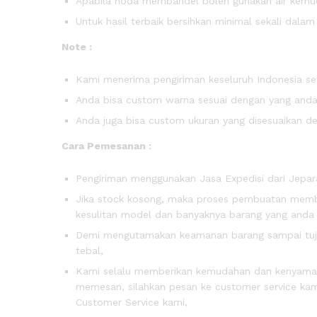
Apabila noda membandel boleh gunakan air kemudi
Untuk hasil terbaik bersihkan minimal sekali dala
Note :
Kami menerima pengiriman keseluruh Indonesia ses
Anda bisa custom warna sesuai dengan yang anda 
Anda juga bisa custom ukuran yang disesuaikan d
Cara Pemesanan :
Pengiriman menggunakan Jasa Expedisi dari Jepara
Jika stock kosong, maka proses pembuatan membut
kesulitan model dan banyaknya barang yang anda
Demi mengutamakan keamanan barang sampai tujua
tebal,
Kami selalu memberikan kemudahan dan kenyam
memesan, silahkan pesan ke customer service kami
Customer Service kami,