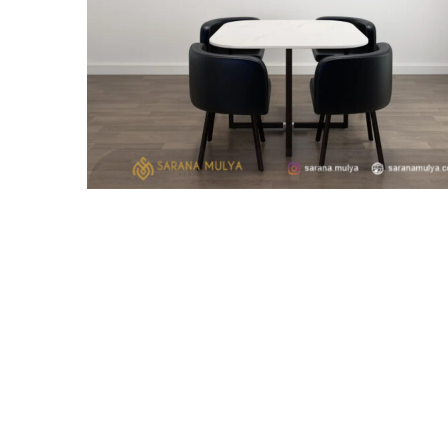
Set Kursi Cafe Oscar Top Mar
Description
Specification
Ulasan (