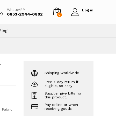
Tambah ke keranjang
WhatsAPP
Log in
0853-2944-0892
0
Blog
r
Shipping worldwide
Free 7-day return if
eligible, so easy
Supplier give bills for
this product.
Pay online or when
receiving goods
 Fabric,