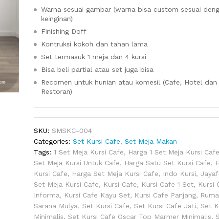
Warna sesuai gambar (warna bisa custom sesuai den
keinginan)
Finishing Doff
Kontruksi kokoh dan tahan lama
Set termasuk 1 meja dan 4 kursi
Bisa beli partial atau set juga bisa
Recomen untuk hunian atau komesil (Cafe, Hotel dan
Restoran)
SKU:
SMSKC-004
Categories:
Set Kursi Cafe
,
Set Meja Makan
Tags:
1 Set Meja Kursi Cafe
,
Harga 1 Set Meja Kursi Caf
Set Meja Kursi Untuk Cafe
,
Harga Satu Set Kursi Cafe
,
H
Kursi Cafe
,
Harga Set Meja Kursi Cafe
,
Indo Kursi
,
Jayaf
Set Meja Kursi Cafe
,
Kursi Cafe
,
Kursi Cafe 1 Set
,
Kursi 
mer Minimalis
Informa
,
Kursi Cafe Kayu Set
,
Kursi Cafe Panjang
,
Ruma
0)
Sarana Mulya
,
Set Kursi Cafe
,
Set Kursi Cafe Jati
,
Set K
Minimalis
,
Set Kursi Cafe Oscar Top Marmer Minimalis
,
S