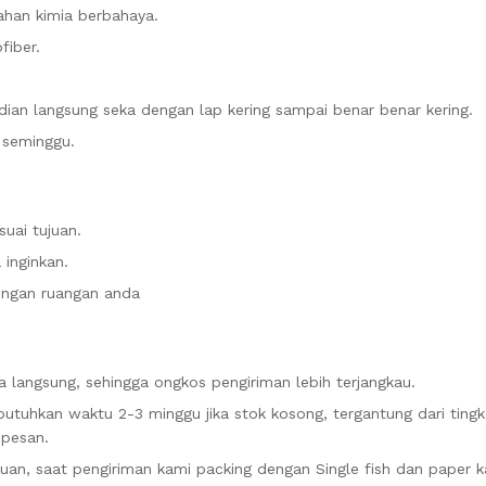
ahan kimia berbahaya.
fiber.
an langsung seka dengan lap kering sampai benar benar kering.
m seminggu.
uai tujuan.
inginkan.
engan ruangan anda
 langsung, sehingga ongkos pengiriman lebih terjangkau.
uhkan waktu 2-3 minggu jika stok kosong, tergantung dari tingk
 pesan.
n, saat pengiriman kami packing dengan Single fish dan paper k