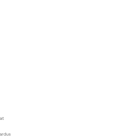
at
ardus