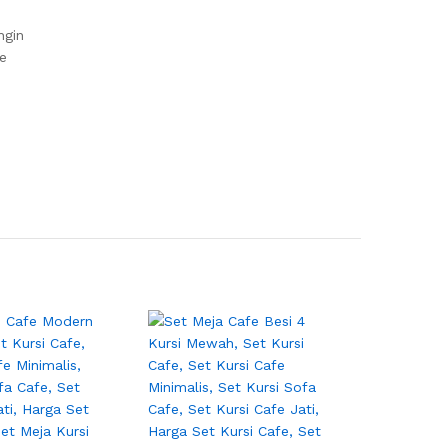
ngin
ke