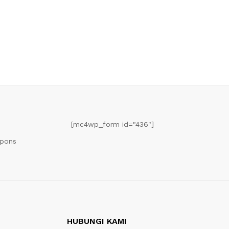
[mc4wp_form id="436"]
upons
HUBUNGI KAMI