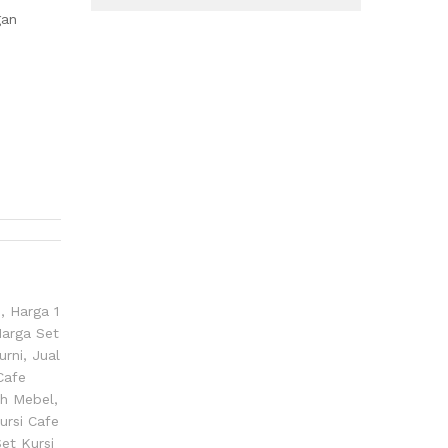
gan
e
,
Harga 1
arga Set
urni
,
Jual
Cafe
h Mebel
,
ursi Cafe
et Kursi