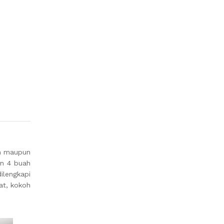
an maupun
an 4 buah
dilengkapi
at, kokoh